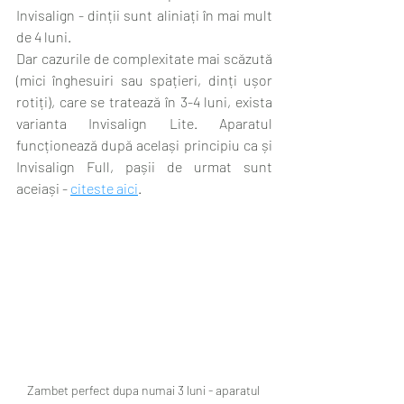
Invisalign - dinții sunt aliniați în mai mult 
de 4 luni. 
Dar cazurile de complexitate mai scăzută 
(mici înghesuiri sau spațieri, dinți ușor 
rotiți), care se tratează în 3-4 luni, exista 
varianta Invisalign Lite. Aparatul 
funcționează după același principiu ca și 
Invisalign Full, pașii de urmat sunt 
aceiași - 
citeste aici
.
Zambet perfect dupa numai 3 luni - aparatul 