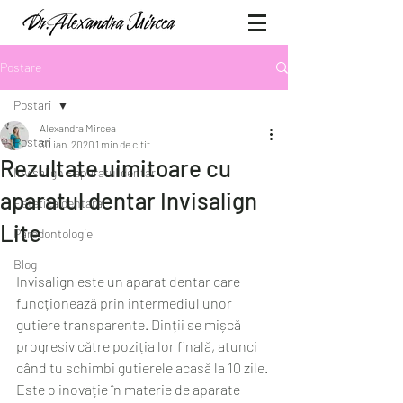
Postare
Postari
Alexandra Mircea
Postari
30 ian. 2020
1 min de citit
Rezultate uimitoare cu
Invisalign - aparatul dentar
aparatul dentar Invisalign
Estetica dentara
Lite
Parodontologie
Blog
Invisalign este un aparat dentar care 
funcționează prin intermediul unor 
gutiere transparente. Dinții se mișcă 
progresiv către poziția lor finală, atunci 
când tu schimbi gutierele acasă la 10 zile. 
Este o inovație în materie de aparate 