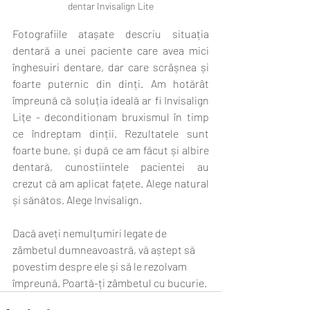
dentar Invisalign Lite
Fotografiile atașate descriu situația 
dentară a unei paciente care avea mici 
înghesuiri dentare, dar care scrâșnea și 
foarte puternic din dinți. Am hotărât 
împreună că soluția ideală ar fi Invisalign 
Lițe - deconditionam bruxismul în timp 
ce îndreptam dinții. Rezultatele sunt 
foarte bune, și după ce am făcut și albire 
dentară, cunostiintele pacientei au 
crezut că am aplicat fațete. Alege natural 
și sănătos. Alege Invisalign.
Dacă aveți nemulțumiri legate de 
zâmbetul dumneavoastră, vă aștept să 
povestim despre ele și să le rezolvam 
împreună. Poartă-ți zâmbetul cu bucurie.