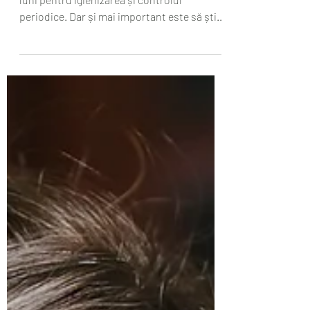
igiena orala
1. Este important să mergi la dentist la 6
luni pentru igienizarea și controlul
periodice. Dar și mai important este să știi
că tu acasă...