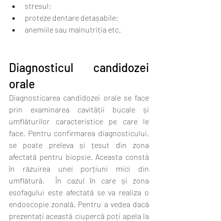
stresul;
proteze dentare detașabile;
anemiile sau malnutriția etc.
Diagnosticul candidozei 
orale
Diagnosticarea candidozei orale se face 
prin examinarea cavității bucale și 
umflăturilor caracteristice pe care le 
face. Pentru confirmarea diagnosticului, 
se poate preleva și țesut din zona 
afectată pentru biopsie. Aceasta constă 
în răzuirea unei porțiuni mici din 
umflătură.  În cazul în care și zona 
esofagului este afectată se va realiza o 
endoscopie zonală. Pentru a vedea dacă 
prezentați această ciupercă poți apela la 