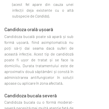
(acest fel apare din cauza unei 
infecții deja existente cu o altă 
subspecie de 
Candida
).
Candidoza orală ușoară
Candidoza bucală poate să apară și sub 
formă ușoară, fiind asimptomatică nu 
poți să-ți dai seama dacă suferi de 
această infecție. Acest tip de candidoză 
poate fi ușor de tratat și se face la 
domiciliu. Durata tratamentului este de 
aproximativ două săptămâni și constă în 
administrarea antifungicelor în soluții 
apoase cu aplicare în zona afectată.
Candidoza bucala severă
Candidoza bucala cu o formă moderat-
severă necesită mai multă atenție față de 