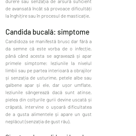
durere sau senzația de arsură suficient 
de avansată încât să provoace dificultăți 
la înghițire sau în procesul de masticație.
Candida bucală: simptome
Candidoza se manifestă brusc dar fără a 
da semne că este vorba de o infecție, 
până când acesta se agravează și apar 
primele simptome: leziunile la nivelul 
limbii sau pe partea interioară a obrajilor 
și senzația de usturime, petele albe sau 
galbene apar și ele, dar ușor umflate, 
leziunile sângerează dacă sunt atinse, 
pielea din colțurile gurii devine uscată și 
crăpată, intervine o ușoară dificultatea 
de a gusta alimentele și apare un gust 
neplăcut (senzația de gust rău).