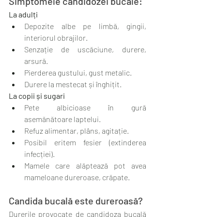
Simptomele candidozei bucale:
La adulți
Depozite albe pe limbă, gingii, 
interiorul obrajilor.
Senzație de uscăciune, durere, 
arsură.
Pierderea gustului, gust metalic.
Durere la mestecat și înghițit.
La copii și sugari
Pete albicioase în gură 
asemănătoare laptelui.
Refuz alimentar, plâns, agitație.
Posibil eritem fesier (extinderea 
infecției).
Mamele care alăptează pot avea 
mameloane dureroase, crăpate.
Candida bucală este dureroasă?
Durerile provocate de candidoza bucală 