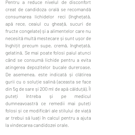
Pentru a reduce nivelul de disconfort 
creat de candidoza orală se recomandă 
consumarea lichidelor reci (înghețată, 
apă rece, ceaiul cu gheață, sucuri de 
fructe congelate) și a alimentelor care nu 
necesită multă mestecare și sunt ușor de 
înghițit precum supe, cremă, înghețată, 
gelatină. Se mai poate folosi paiul atunci 
când se consumă lichide pentru a evita 
atingerea depozitelor bucale dureroase. 
De asemenea, este indicată și clătirea 
gurii cu o soluție salină (aceasta se face 
din 5g de sare și 200 ml de apă călduță). Îl 
puteți întreba și pe medicul 
dumneavoastră ce remedii mai puteți 
folosi și ce modificări ale stilului de viață 
ar trebui să luați în calcul pentru a ajuta 
la vindecarea candidozei orale.