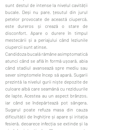
sunt destul de intense la nivelul cavității 
bucale. Deși nu pare, țesutul din jurul 
petelor provocate de această ciupercă, 
este dureros și crează o stare de 
disconfort. Apare o durere în timpul 
mestecării și a periajului când leziunile 
ciupercii sunt atinse.
Candidoza bucală rămâne asimptomatică 
atunci când se află în formă ușoară, abia 
când stadiul avansează spre mediu sau 
sever simptomele încep să apară. Sugarii 
prezintă la nivelul gurii niște depozite de 
culoare albă care seamănă cu reziduurile 
de lapte. Acestea au un aspect brânzos, 
iar când se îndepărtează pot sângera. 
Sugarul poate refuza masa din cauza 
dificultății de înghițire și apare și iritația 
fesieră, deoarece infecția se extinde și la 