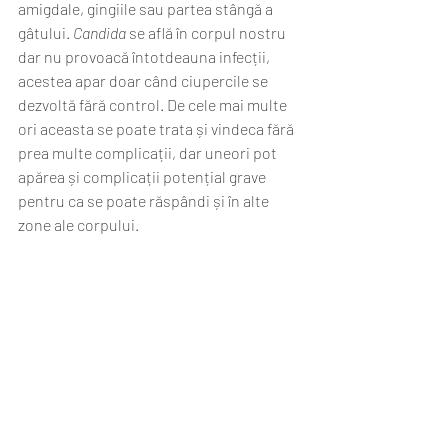
amigdale, gingiile sau partea stângă a 
gâtului. 
Candida
 se află în corpul nostru 
dar nu provoacă întotdeauna infecții, 
acestea apar doar când ciupercile se 
dezvoltă fără control. De cele mai multe 
ori aceasta se poate trata și vindeca fără 
prea multe complicații, dar uneori pot 
apărea și complicații potențial grave 
pentru ca se poate răspândi și în alte 
zone ale corpului.