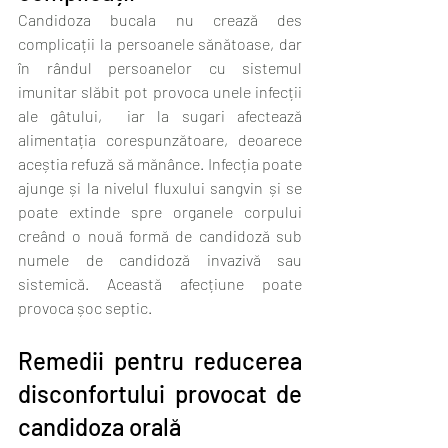
Candidoza bucala nu crează des 
complicații la persoanele sănătoase, dar 
în rândul persoanelor cu sistemul 
imunitar slăbit pot provoca unele infecții 
ale gâtului,  iar la sugari afectează 
alimentația corespunzătoare, deoarece 
aceștia refuză să mănânce. Infecția poate 
ajunge și la nivelul fluxului sangvin și se 
poate extinde spre organele corpului 
creând o nouă formă de candidoză sub 
numele de candidoză invazivă sau 
sistemică. Această afecțiune poate 
provoca șoc septic.
Remedii pentru reducerea 
disconfortului provocat de 
candidoza orală