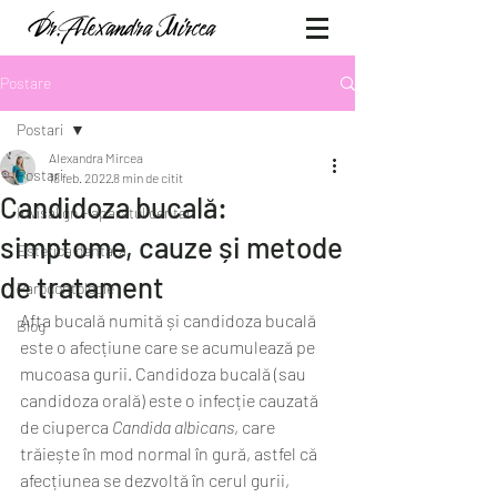
Postare
Postari
Alexandra Mircea
Postari
18 feb. 2022
8 min de citit
Candidoza bucală:
Invisalign - aparatul dentar
simptome, cauze și metode
Estetica dentara
de tratament
Parodontologie
Afta bucală numită și candidoza bucală 
Blog
este o afecțiune care se acumulează pe 
mucoasa gurii. Candidoza bucală (sau 
candidoza orală) este o infecție cauzată 
de ciuperca 
Candida albicans
, care 
trăiește în mod normal în gură, astfel că 
afecțiunea se dezvoltă în cerul gurii, 