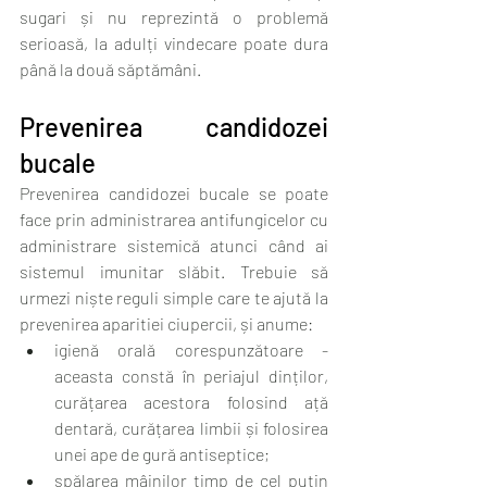
sugari și nu reprezintă o problemă 
serioasă, la adulți vindecare poate dura 
până la două săptămâni.
Prevenirea candidozei 
bucale
Prevenirea candidozei bucale se poate 
face prin administrarea antifungicelor cu 
administrare sistemică atunci când ai 
sistemul imunitar slăbit. Trebuie să 
urmezi niște reguli simple care te ajută la 
prevenirea aparitiei ciupercii, și anume:
igienă orală corespunzătoare - 
aceasta constă în periajul dinților, 
curățarea acestora folosind ață 
dentară, curățarea limbii și folosirea 
unei ape de gură antiseptice;
spălarea mâinilor timp de cel puțin 