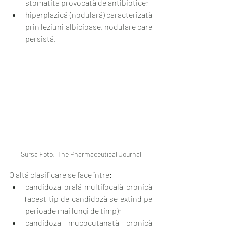
stomatita provocată de antibiotice;
hiperplazică (nodulară) caracterizată 
prin leziuni albicioase, nodulare care 
persistă.
Sursa Foto: The Pharmaceutical Journal
O altă clasificare se face între:
candidoza orală multifocală cronică 
(acest tip de candidoză se extind pe 
perioade mai lungi de timp);
candidoza mucocutanată cronică 