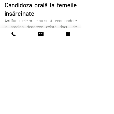
Candidoza orală la femeile 
însărcinate
Antifungicele orale nu sunt recomandate 
în sarcina deoarece există riscul de 
afectare a fătului. Numai în cazuri 
extreme, atunci când infecția micotică a 
ajuns la nivelul sângelui se pot 
administra aceste medicamente. Mai rar, 
se poate folosi și medicația antifungică 
sistemică intravenos. Candidoza orală 
apare în timpul sarcinii din cauza 
schimbărilor hormonale care modifică 
echilibrul bacteriilor benefice de la 
nivelul gurii.
Întrebări frecvente despre 
candidoza bucală