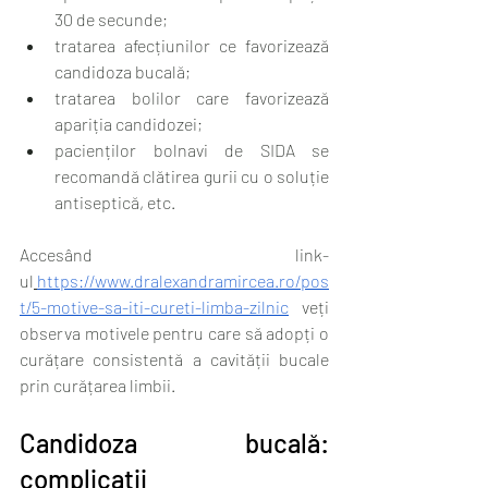
30 de secunde;
tratarea afecțiunilor ce favorizează 
candidoza bucală;
tratarea bolilor care favorizează 
apariția candidozei;
pacienților bolnavi de SIDA se 
recomandă clătirea gurii cu o soluție 
antiseptică, etc.
Accesând link-
ul
https://www.dralexandramircea.ro/pos
t/5-motive-sa-iti-cureti-limba-zilnic
 veți 
observa motivele pentru care să adopți o 
curățare consistentă a cavității bucale 
prin curățarea limbii.
Candidoza bucală: 
complicații