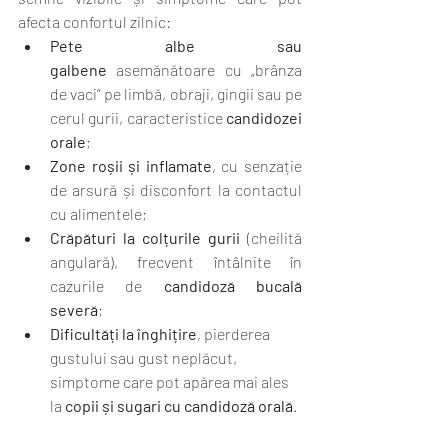
afecta confortul zilnic:
Pete albe sau 
galbene
 asemănătoare cu „brânza 
de vaci” pe limbă, obraji, gingii sau pe 
cerul gurii, caracteristice 
candidozei 
orale
;
Zone roșii și inflamate
, cu senzație 
de arsură și disconfort la contactul 
cu alimentele;
Crăpături la colțurile gurii
 (cheilită 
angulară), frecvent întâlnite în 
cazurile de 
candidoză bucală 
severă
;
Dificultăți la înghițire
, pierderea 
gustului sau gust neplăcut, 
simptome care pot apărea mai ales 
la 
copii și sugari cu candidoză orală
.