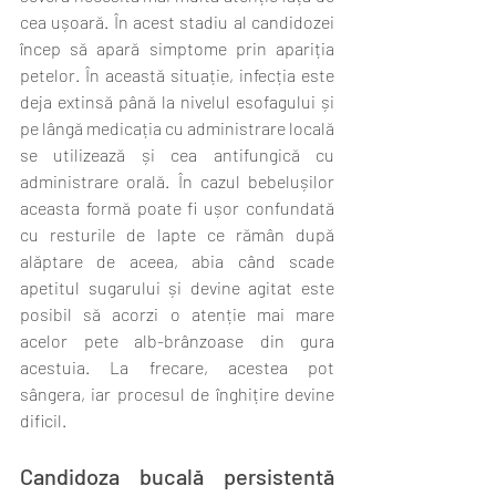
cea ușoară. În acest stadiu al candidozei 
încep să apară simptome prin apariția 
petelor. În această situație, infecția este 
deja extinsă până la nivelul esofagului și 
pe lângă medicația cu administrare locală 
se utilizează și cea antifungică cu 
administrare orală. În cazul bebelușilor 
aceasta formă poate fi ușor confundată 
cu resturile de lapte ce rămân după 
alăptare de aceea, abia când scade 
apetitul sugarului și devine agitat este 
posibil să acorzi o atenție mai mare 
acelor pete alb-brânzoase din gura 
acestuia. La frecare, acestea pot 
sângera, iar procesul de înghițire devine 
dificil.
Candidoza bucală persistentă 