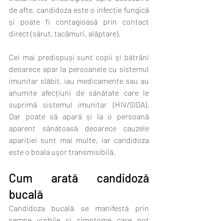
de afte, candidoza este o infecție fungică 
și poate fi contagioasă prin contact 
direct (sărut, tacâmuri, alăptare). 
Cei mai predispuși sunt copii și bătrâni 
deoarece apar la persoanele cu sistemul 
imunitar slăbit, iau medicamente sau au 
anumite afecțiuni de sănătate care le 
suprimă sistemul imunitar (HIV/SIDA). 
Dar poate să apară și la o persoană 
aparent sănătoasă deoarece cauzele 
apariției sunt mai multe, iar candidoza 
este o boala ușor transmisibilă.
Cum arată candidoză 
bucală
Candidoza bucală se manifestă prin 
semne vizibile și simptome care pot 