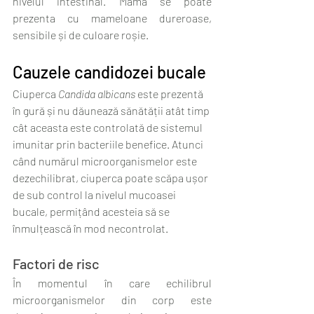
nivelul intestinal. Mama se poate 
prezenta cu mameloane dureroase, 
sensibile și de culoare roșie.
Cauzele candidozei bucale
Ciuperca 
Candida albicans
 este prezentă 
în gură și nu dăunează sănătății atât timp 
cât aceasta este controlată de sistemul 
imunitar prin bacteriile benefice. Atunci 
când numărul microorganismelor este 
dezechilibrat, ciuperca poate scăpa ușor 
de sub control la nivelul mucoasei 
bucale, permițând acesteia să se 
înmulțească în mod necontrolat.
Factori de risc
În momentul în care echilibrul 
microorganismelor din corp este 