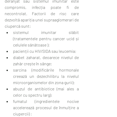
deranjat sau sistemul imunitar este 
compromis, infecția poate fi de 
necontrolat. Factorii de risc care 
dezvoltă apariția unei supraaglomerari de 
ciupercă sunt:
sistemul imunitar slăbit 
(tratamentele pentru cancer ucid și 
celulele sănătoase );
pacienții cu HIV/SIDA sau leucemia;
diabet zaharat, deoarece nivelul de 
zahăr crește în sânge;
sarcina (modificările hormonale 
creează un dezechilibru la nivelul 
microorganismelor din zona gurii);
abuzul de antibiotice (mai ales a 
celor cu spectru larg);
fumatul (ingredientele nocive 
accelerează procesul de înmulțire a 
ciupercii) ;