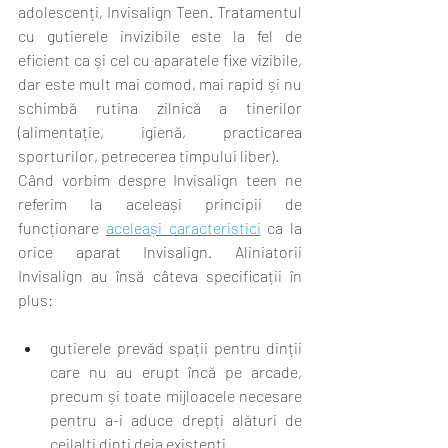
adolescenți, Invisalign Teen. Tratamentul 
cu gutierele invizibile este la fel de 
eficient ca și cel cu aparatele fixe vizibile, 
dar este mult mai comod, mai rapid și nu 
schimbă rutina zilnică a tinerilor 
(alimentație, igienă, practicarea 
sporturilor, petrecerea timpului liber). 
Când vorbim despre Invisalign teen ne 
referim la aceleași principii de 
funcționare 
aceleași caracteristici
 ca la 
orice aparat Invisalign. Aliniatorii 
Invisalign au însă câteva specificații în 
plus:
gutierele prevăd spații pentru dinții 
care nu au erupt încă pe arcade, 
precum și toate mijloacele necesare 
pentru a-i aduce drepți alături de 
ceilalți dinți deja existenți. 