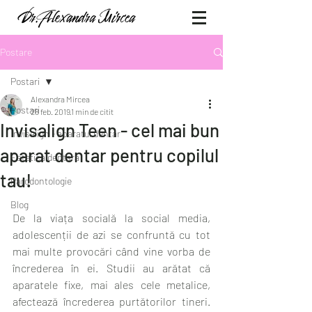
Postare
Postari
Alexandra Mircea
Postari
28 feb. 2019
1 min de citit
Invisalign Teen - cel mai bun
Invisalign - aparatul dentar
aparat dentar pentru copilul
Estetica dentara
tau!
Parodontologie
Blog
De la viața socială la social media, 
adolescenții de azi se confruntă cu tot 
mai multe provocări când vine vorba de 
încrederea în ei. Studii au arătat că 
aparatele fixe, mai ales cele metalice, 
afectează încrederea purtătorilor tineri. 