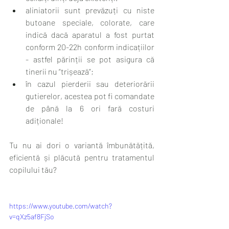
aliniatorii sunt prevăzuți cu niste 
butoane speciale, colorate, care 
indică dacă aparatul a fost purtat 
conform 20-22h conform indicațiilor 
- astfel părinții se pot asigura că 
tinerii nu “trișează”;
în cazul pierderii sau deteriorării 
gutierelor, acestea pot fi comandate 
de până la 6 ori fară costuri 
adiționale!
Tu nu ai dori o variantă îmbunătățită, 
eficientă și plăcută pentru tratamentul 
copilului tău?
https://www.youtube.com/watch?
v=qXz5af8FjSo