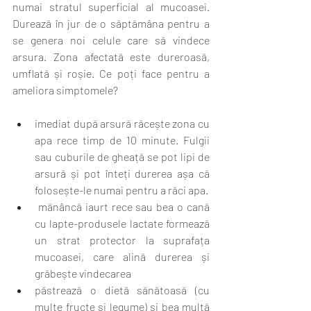
numai stratul superficial al mucoasei. 
Durează în jur de o săptămâna pentru a 
se genera noi celule care să vindece 
arsura. Zona afectată este dureroasă, 
umflată și roșie. Ce poți face pentru a 
ameliora simptomele? 
imediat după arsură răcește zona cu 
apa rece timp de 10 minute. Fulgii 
sau cuburile de gheață se pot lipi de 
arsură și pot înteți durerea așa că 
folosește-le numai pentru a răci apa.  
 mănâncă iaurt rece sau bea o cană 
cu lapte-produsele lactate formează 
un strat protector la suprafața 
mucoasei, care alină durerea și 
grăbește vindecarea 
păstrează o dietă sănătoasă (cu 
multe fructe și legume) și bea multă 