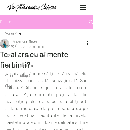
Postare
Postari
Alexandra Mircea
Postari
23 iun. 2019
2 min de citit
Te-ai ars cu alimente
Invisalign - aparatul dentar
fierbinţi?
Estetica dentara
Nu ai avut răbdare să ți se răcească felia 
Parodontologie
de pizza care arată senzațional? Sau 
Blog
cafeaua? Atunci sigur te-ai ales cu o 
arsură! Așa cum îți poți arde din 
neatenție pielea de pe corp, la fel îți poți 
arde și mucoasa de pe limbă sau de pe 
bolta palatină. Țesuturile de la nivelul 
cavității orale sunt foarte delicate și fine 
pentru a putea aprecia gustul 