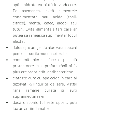
apă - hidratarea ajută la vindecare. 
De asemenea, evită alimentele 
condimentate sau acide (roșii, 
citrice), mentă, cafea, alcool sau 
tutun. Evită alimentele tari care ar 
putea să rănească suplimentar locul 
afectat 
 folosește un gel de aloe vera special 
pentru arsurile mucoasei orale 
consumă miere - face o peliculă 
protectoare la suprafața rănii și în 
plus are proprietăți antibacteriene 
clateste gura cu apa caldă în care ai 
dizolvat ½ linguriță de sare. Astfel 
rana rămâne curată și eviți 
suprainfectarea ei 
dacă disconfortul este sporit, poți 
lua un antiinflamator 