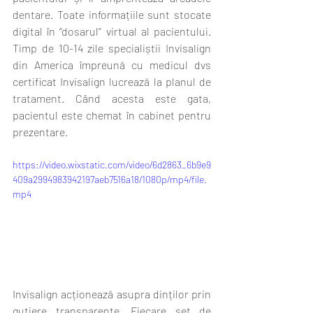
dentare. Toate informațiile sunt stocate 
digital în “dosarul” virtual al pacientului. 
Timp de 10-14 zile specialiștii Invisalign 
din America împreună cu medicul dvs 
certificat Invisalign lucrează la planul de 
tratament. Când acesta este gata, 
pacientul este chemat în cabinet pentru 
prezentare. 
https://video.wixstatic.com/video/6d2863_6b9e9
409a2994983942197aeb7516a18/1080p/mp4/file.
mp4
Invisalign acționează asupra dinților prin 
gutiere transparente. Fiecare set de 