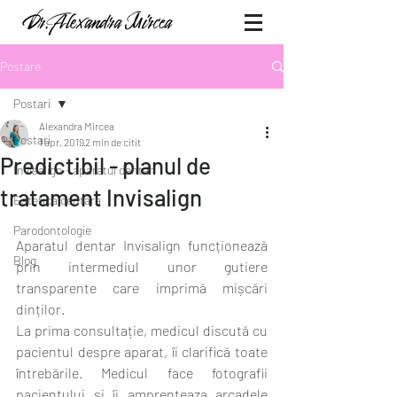
Postare
Postari
Alexandra Mircea
Postari
1 apr. 2019
2 min de citit
Predictibil - planul de
Invisalign - aparatul dentar
tratament Invisalign
Estetica dentara
Parodontologie
Aparatul dentar Invisalign funcționează 
Blog
prin intermediul unor gutiere 
transparente care imprimă mișcări 
dinților.
La prima consultație, medicul discută cu 
pacientul despre aparat, îi clarifică toate 
întrebările. Medicul face fotografii 
pacientului și îi amprenteaza arcadele 