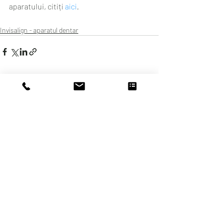
aparatului, citiți 
aici
.
Invisalign - aparatul dentar
Postări recente
Afișează-le pe toate