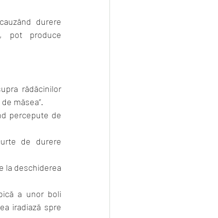
 cauzând durere 
c, pot produce 
pra rădăcinilor 
e de măsea”.
ind percepute de 
urte de durere 
e la deschiderea 
ică a unor boli 
a iradiază spre 