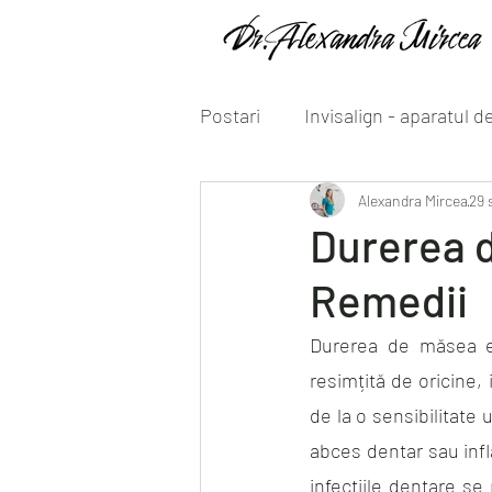
Postari
Invisalign - aparatul d
Alexandra Mircea
29 
Durerea 
Remedii
Durerea de măsea es
resimțită de oricine, 
de la o sensibilitate 
abces dentar sau infl
infecțiile dentare se 