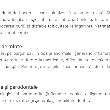
rodusă de bacteriile care colonizează pulpa necrozată. Se
iere locală, gingie inflamată, febră și halitoză. În for
carea gurii) și disfagie (dificultate la înghițire). Netrata
sau septicemie.
r de minte
erupe parțial sau în poziții anormale, generând inflamația
sta produce durere la masticație, dificultăți la deschiderea
 sau gât. Recurența infecțiilor face necesară, de cele
le și parodontale
 gingiei) și parodontita (inflamație cronică a ligamente
ri difuze, retracții gingivale și mobilitate dentară.