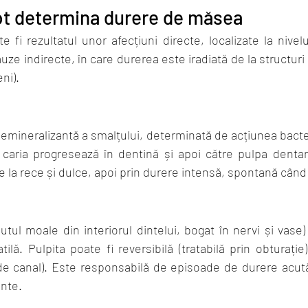
ot determina durere de măsea
 fi rezultatul unor afecțiuni directe, localizate la nivelul
cauze indirecte, în care durerea este iradiată de la structuri 
eni).
emineralizantă a smalțului, determinată de acțiunea bacterii
, caria progresează în dentină și apoi către pulpa dentar
tate la rece și dulce, apoi prin durere intensă, spontană când
sutul moale din interiorul dintelui, bogat în nervi și vase
lă. Pulpita poate fi reversibilă (tratabilă prin obturație) 
de canal). Este responsabilă de episoade de durere acută
ante.