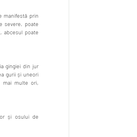
 manifestă prin 
me severe, poate 
t, abcesul poate 
 gingiei din jur 
 gurii și uneori 
 mai multe ori, 
lor și osului de 