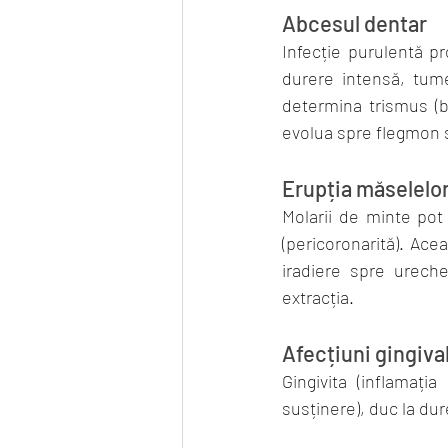
Abcesul dentar
Infecție purulentă p
durere intensă, tumef
determina trismus (blo
evolua spre flegmon 
Erupția măselelo
Molarii de minte pot 
(pericoronarită). Acea
iradiere spre ureche
extracția.
Afecțiuni gingiva
Gingivita (inflamația
susținere), duc la dure