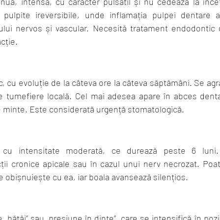
uă, intensă, cu caracter pulsatil și nu cedează la încet
 pulpite ireversibile, unde inflamația pulpei dentare a
tului nervos și vascular. Necesită tratament endodontic 
cție.
c, cu evoluție de la câteva ore la câteva săptămâni. Se agr
de tumefiere locală. Cel mai adesea apare în abces denta
de minte. Este considerată urgență stomatologică.
 cu intensitate moderată, ce durează peste 6 luni. 
ții cronice apicale sau în cazul unui nerv necrozat. Poate
e obișnuiește cu ea, iar boala avansează silențios.
„bătăi” sau „presiune în dinte”, care se intensifică în pozi