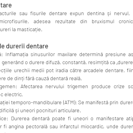
tare
fracturile sau fisurile dentare expun dentina și nervul,
microfisurile, adesea rezultate din bruxismul croni
ureri la masticație.
le durerii dentare
ă: Inflamația sinusurilor maxilare determină presiune asu
i, generând o durere difuză, constantă, resimțită ca „durer
ecțiile urechii medii pot iradia către arcadele dentare, fi
re de dinți fără cauză dentară reală.
igemen: Afectarea nervului trigemen produce crize sc
c electric.
ulației temporo-mandibulare (ATM): Se manifestă prin durer
dificilă și uneori pocnituri articulare. 
ice: Durerea dentară poate fi uneori o manifestare atip
 fi angina pectorală sau infarctul miocardic, unde durere