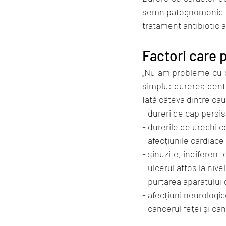
semn patognomonic pe
tratament antibiotic 
Factori care 
„Nu am probleme cu di
simplu: durerea denta
Iată câteva dintre ca
- dureri de cap persis
- durerile de urechi 
- afecțiunile cardiace
- sinuzite, indiferent d
- ulcerul aftos la nivel
- purtarea aparatului
- afecțiuni neurologi
- cancerul feței și c