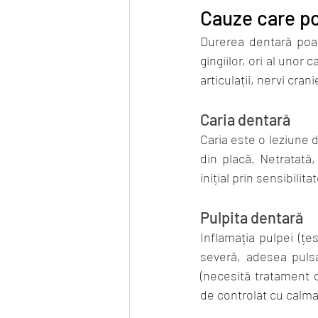
Cauze care p
Durerea dentară poate
gingiilor, ori al unor 
articulații, nervi crani
Caria dentară
Caria este o leziune d
din placă. Netratată
inițial prin sensibili
Pulpita dentară
Inflamația pulpei (țe
severă, adesea pulsati
(necesită tratament 
de controlat cu calm