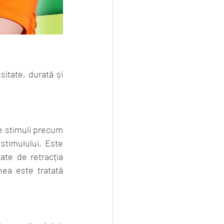
itate, durată și 
e stimuli precum 
stimulului. Este 
ate de retracția 
nea este tratată 