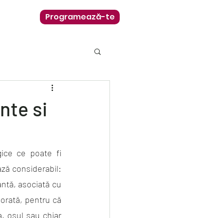
Programează-te
nte si
ce ce poate fi 
ază considerabil: 
antă, asociată cu 
orată, pentru că 
, osul sau chiar 