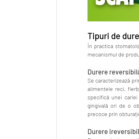
Tipuri de dur
În practica stomatolo
mecanismul de produ
Durere reversibil
Se caracterizează pri
alimentele reci, fier
specifică unei cariei
gingivală ori de o ob
precoce prin obturație
Durere ireversibi