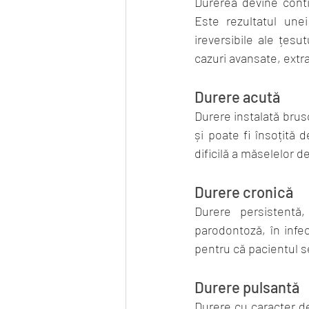
Durerea devine contin
Este rezultatul unei
ireversibile ale țesu
cazuri avansate, extra
Durere acută
Durere instalată brus
și poate fi însoțită 
dificilă a măselelor 
Durere cronică
Durere persistentă,
parodontoză, în infec
pentru că pacientul s
Durere pulsantă
Durere cu caracter de 