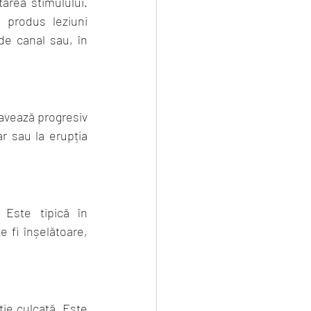
area stimulului. 
 produs leziuni 
de canal sau, în 
avează progresiv 
r sau la erupția 
Este tipică în 
 fi înșelătoare, 
ție culcată. Este 