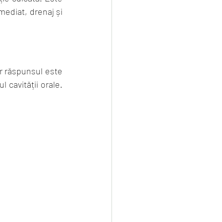
diat, drenaj și 
r răspunsul este 
cavității orale. 