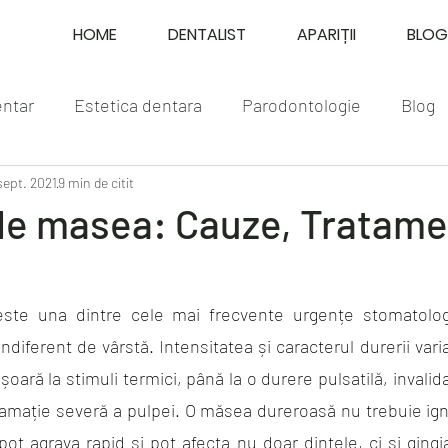
HOME
DENTALIST
APARIȚII
BLOG
entar
Estetica dentara
Parodontologie
Blog
sept. 2021
9 min de citit
de masea: Cauze, Tratame
te una dintre cele mai frecvente urgențe stomatologi
indiferent de vârstă. Intensitatea și caracterul durerii vari
ușoară la stimuli termici, până la o durere pulsatilă, invalid
amație severă a pulpei. O măsea dureroasă nu trebuie ign
pot agrava rapid și pot afecta nu doar dintele, ci și gingia