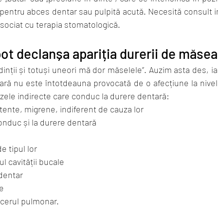
ntru abces dentar sau pulpită acută. Necesită consult ime
asociat cu terapia stomatologică.
pot declanșa apariția durerii de măsea
nții și totuși uneori mă dor măselele”. Auzim asta des, ia
ră nu este întotdeauna provocată de o afecțiune la nivelul 
uzele indirecte care conduc la durere dentară: 
tente, migrene, indiferent de cauza lor 
conduc și la durere dentară
e tipul lor 
ul cavității bucale 
 dentar
ce
ancerul pulmonar.