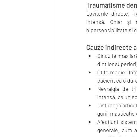
Traumatisme den
Loviturile directe, 
intensă. Chiar și 
hipersensibilitate și d
Cauze indirecte a
Sinuzita maxilar
dinților superior
Otita medie: Inf
pacient ca o dure
Nevralgia de tr
intensă, ca un șo
Disfuncția artic
gurii, masticație 
Afecțiuni sistem
generale, cum ar