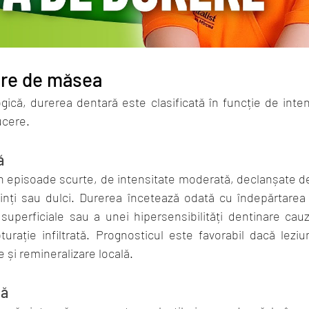
ere de măsea
gică, durerea dentară este clasificată în funcție de intens
cere.
ă
n episoade scurte, de intensitate moderată, declanșate d
binți sau dulci. Durerea încetează odată cu îndepărtarea 
 superficiale sau a unei hipersensibilități dentinare cauz
turație infiltrată. Prognosticul este favorabil dacă leziu
 și remineralizare locală.
lă