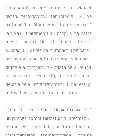
Cunoscută și sub numele de 
zâmbet 
digital demonstrativ
, tehnologia DSD ne 
ajută să îți arătăm concret cum vei arată 
la finalul tratamentului propus de către 
medicii noștri. De cele mai multe ori, 
succesul DSD rezidă în impactul pe care îl 
are asupra pacientului tocmai simularea 
digitală a 
zâmbetului
 - odată ce ai reușit 
să vezi cum vei arată, nu doar că iei 
decizia de a urma tratamentul, dar ești și 
motivat să ajungi la finalul acestuia. 
Concret, 
Digital Smile Design reprezintă 
un proces computerizat prin intermediul 
căruia este simulat rezultatul final al 
tratamentelor stomatologice incluse 