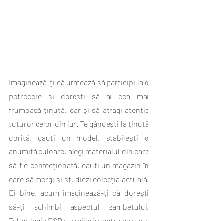
Imaginează-ți că urmează să participi la o 
petrecere și dorești să ai cea mai 
frumoasă ținută, dar și să atragi atenția 
tuturor celor din jur. Te gândești la ținută 
dorită, cauți un model, stabilești o 
anumită culoare, alegi materialul din care 
să fie confecționată, cauți un magazin în 
care să mergi și studiezi colecția actuală. 
Ei bine, acum imaginează-ți că dorești 
să-ți schimbi aspectul zambetului. 
Tehnologia DSD e similară pentru ca pune 