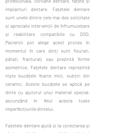
profesională, coroane dentare, fațete și 
implanturi dentare. Fațetele dentare 
sunt unele dintre cele mai des solicitate 
și apreciate intervenții de înfrumusețare 
și reabilitare compatibile cu DSD. 
Pacienții pot alege acest proces în 
momentul în care dinți sunt fisurati, 
pătați, fracturați sau prezintă forme 
asimetrice. Fațetele dentare reprezintă 
niște bucățele foarte mici, subțiri din 
ceramic. Aceste bucățele se aplică pe 
dinte cu ajutorul unui material special, 
ascunzând în felul acesta toate 
imperfecțiunile dintelui.
Fațetele dentare ajută și la corectarea și 