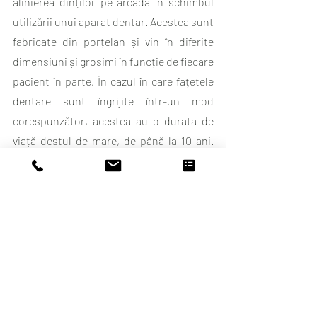
alinierea dinților pe arcadă în schimbul 
utilizării unui aparat dentar. Acestea sunt 
fabricate din porțelan și vin în diferite 
dimensiuni și grosimi în funcție de fiecare 
pacient în parte. În cazul în care fațetele 
dentare sunt îngrijite într-un mod 
corespunzător, acestea au o durata de 
viață destul de mare, de până la 10 ani. 
Așadar, dacă dorești să optezi pentru 
fațete dentare în viitorul apropiat și îți 
dorești să afli mai multe detalii, dar și să 
vizualizezi care ar putea fi rezultatul, 
mizează pe tehnologia Digital Smile 
Design.
Cât costă tratamentele 