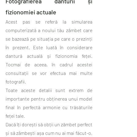
Fotografierea danturii și 
fizionomiei actuale
Acest pas se referă la simularea 
computerizată a noului tău zâmbet care 
se bazează pe situația pe care o prezinți 
în prezent. Este luată în considerare 
dantură actuală și fizionomia feței. 
Tocmai de aceea, în cadrul acestei 
consultații se vor efectua mai multe 
fotografii.
Toate aceste detalii sunt extrem de 
importante pentru obținerea unui model 
final în perfectă armonie cu trăsăturile 
feței tale.
Dacă îți dorești să obții un zâmbet perfect 
și să zâmbești așa cum nu ai mai făcut-o, 