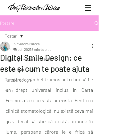
Postare
Postari
Alexandra Mircea
Postari
10 oct. 2021
6 min de citit
Digital Smile Design: ce
Invisalign - aparatul dentar
este și cum te poate ajuta
Estetica dentara
Dreptul la zâmbet frumos ar trebui să fie 
Parodontologie
un drept universal inclus în Carta 
Blog
Fericirii, dacă aceasta ar exista. Pentru o 
clinică stomatologică, nu există ceva mai 
grav decât să știe că există, oriunde în 
lume, persoane cărora le e frică să 