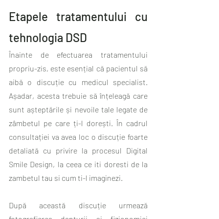
Etapele tratamentului cu 
tehnologia DSD
Înainte de efectuarea tratamentului 
propriu-zis, este esențial că pacientul să 
aibă o discuție cu medicul specialist. 
Așadar, acesta trebuie să înțeleagă care 
sunt așteptările și nevoile tale legate de 
zâmbetul pe care ți-l dorești. În cadrul 
consultației va avea loc o discuție foarte 
detaliată cu privire la procesul Digital 
Smile Design, la ceea ce iti doresti de la 
zambetul tau si cum ti-l imaginezi.
După această discuție urmează 
fotografierea danturii și fizionomiei 