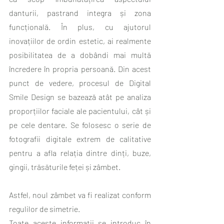
danturii, pastrand integra și zona 
funcțională. În plus, cu ajutorul 
inovațiilor de ordin estetic, ai realmente 
posibilitatea de a dobândi mai multă 
încredere în propria persoană. Din acest 
punct de vedere, procesul de Digital 
Smile Design se bazează atât pe analiza 
proporțiilor faciale ale pacientului, cât și 
pe cele dentare. Se folosesc o serie de 
fotografii digitale extrem de calitative 
pentru a afla relația dintre dinți, buze, 
gingii, trăsăturile feței și zâmbet. 
Astfel, noul zâmbet va fi realizat conform 
regulilor de simetrie. 
Toate aceste informații se introduc în 