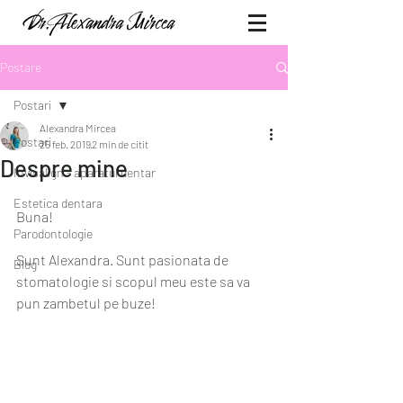
Postare
Postari
Alexandra Mircea
Postari
25 feb. 2019
2 min de citit
Despre mine
Invisalign - aparatul dentar
Estetica dentara
Buna!  
Parodontologie
Sunt Alexandra. Sunt pasionata de 
Blog
stomatologie si scopul meu este sa va 
pun zambetul pe buze! 