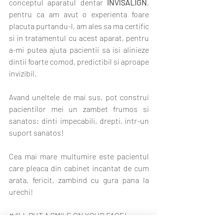
conceptul aparatul dentar 
INVISALIGN
, 
pentru ca am avut o experienta foare 
placuta purtandu-l, am ales sa ma certific 
si in tratamentul cu acest aparat, pentru 
a-mi putea ajuta pacientii sa isi alinieze 
dintii foarte comod, predictibil si aproape 
invizibil.
Avand uneltele de mai sus, pot construi 
pacientilor mei un zambet frumos si 
sanatos: dinti impecabili, drepti, intr-un 
suport sanatos!
Cea mai mare multumire este pacientul 
care pleaca din cabinet incantat de cum 
arata, fericit, zambind cu gura pana la 
urechi!
# I’LL PUT A SMILE ON YOUR FACE!