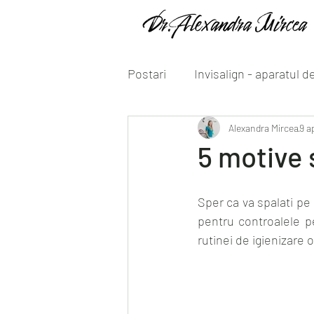
Postari
Invisalign - aparatul d
Alexandra Mircea
9 a
5 motive s
Sper ca va spalati pe d
pentru controalele pe
rutinei de igienizare o