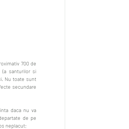
roximativ 700 de 
(a santurilor si 
i. Nu toate sunt 
fecte secundare 
inta daca nu va 
ndepartate de pe 
ros neplacut;