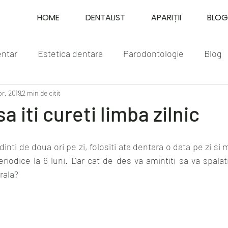
HOME
DENTALIST
APARIȚII
BLOG
entar
Estetica dentara
Parodontologie
Blog
pr. 2019
2 min de citit
a iti cureti limba zilnic
inti de doua ori pe zi, folositi ata dentara o data pe zi si m
riodice la 6 luni. Dar cat de des va amintiti sa va spalati
rala?