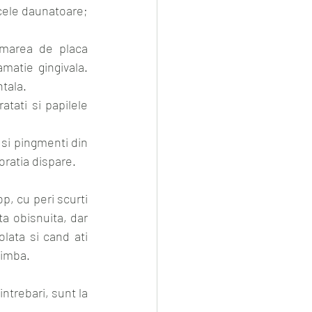
 cele daunatoare; 
rmarea de placa 
amatie gingivala. 
tala.
atati si papilele 
 si pingmenti din 
oratia dispare.
p, cu peri scurti 
ta obisnuita, dar 
lata si cand ati 
limba. 
intrebari, sunt la 