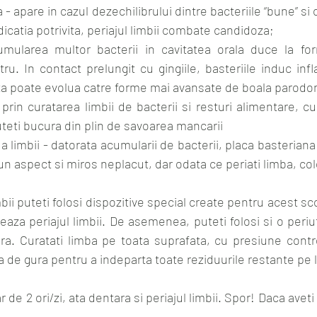
- apare in cazul dezechilibrului dintre bacteriile “bune” si
catia potrivita, periajul limbii combate candidoza;
cumularea multor bacterii in cavitatea orala duce la fo
tru. In contact prelungit cu gingiile, basteriile induc infl
ata poate evolua catre forme mai avansate de boala parodon
prin curatarea limbii de bacterii si resturi alimentare, cur
uteti bucura din plin de savoarea mancarii
 a limbii - datorata acumularii de bacterii, placa basteriana
un aspect si miros neplacut, dar odata ce periati limba, col
bii puteti folosi dispozitive special create pentru acest sco
teaza periajul limbii. De asemenea, puteti folosi si o periu
ra. Curatati limba pe toata suprafata, cu presiune contro
pa de gura pentru a indeparta toate reziduurile restante pe 
r de 2 ori/zi, ata dentara si periajul limbii. Spor! Daca aveti 