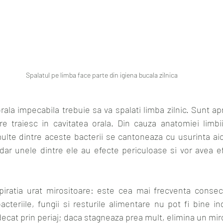
Spalatul pe limba face parte din igiena bucala zilnica
orala impecabila trebuie sa va spalati limba zilnic. Sunt ap
e traiesc in cavitatea orala. Din cauza anatomiei limbii 
multe dintre aceste bacterii se cantoneaza cu usurinta aic
 dar unele dintre ele au efecte periculoase si vor avea e
piratia urat mirositoare: este cea mai frecventa consec
bacteriile, fungii si resturile alimentare nu pot fi bine i
decat prin periaj; daca stagneaza prea mult, elimina un mi