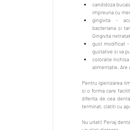
candidoza bucala 
impreuna cu medi
gingivita  -  a
bacteriana si tar
Gingivita netrat
gust modificat - 
gustative si va p
coloratie inchisa
alimentatie. Are 
Pentru igienizarea lim
si o forma care facili
diferita de cea denta
terminat, clatiti cu a
Nu uitati! Periaj denta
un click distanta.