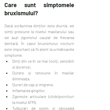
Care sunt simptomele 
bruxismului?
Dacă scrâșnirea dinților este diurnă, vei 
simți presiune la nivelul maxilarului sau 
vei auzi zgomotul cauzat de frecarea 
dentară. În cazul bruxismului nocturn 
este important să fii atent la următoarele 
simptome:
Dinți din ce în ce mai tociți, sensibili 
și dureroși.
Durere și tensiune în maxilar 
dimineața.
Dureri de cap și migrene.
Inflamarea gingiilor.
Zgomote articulare (click/pocnituri 
la nivelul ATM).
Tulburări de somn și oboseală 