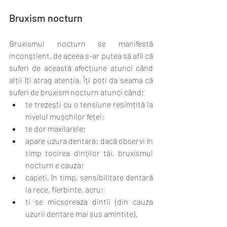
Bruxism nocturn
Bruxismul nocturn se manifestă 
inconștient, de aceea s-ar putea să afli că 
suferi de această afecțiune atunci când 
alții îți atrag atenția. Îți poți da seama că 
suferi de bruxism nocturn atunci când:
te trezești cu o tensiune resimțită la 
nivelul mușchilor feței;
te dor maxilarele;
apare uzura dentară: dacă observi în 
timp tocirea dinților tăi, bruxismul 
nocturn e cauza;
capeți, în timp, sensibilitate dentară 
la rece, fierbinte, acru;
ti se micsoreaza dintii (din cauza 
uzurii dentare mai sus amintite).