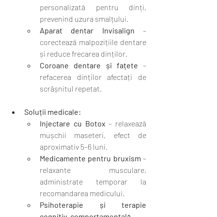
personalizată pentru dinți, 
prevenind uzura smalțului.
Aparat dentar Invisalign
 – 
corectează malpozițiile dentare 
și reduce frecarea dinților.
Coroane dentare și fațete
 – 
refacerea dinților afectați de 
scrâșnitul repetat.
Soluții medicale:
Injectare cu Botox
 – relaxează 
mușchii maseteri, efect de 
aproximativ 5–6 luni.
Medicamente pentru bruxism
 – 
relaxante musculare, 
administrate temporar la 
recomandarea medicului.
Psihoterapie și terapie 
cognitiv-comportamentală
 – 