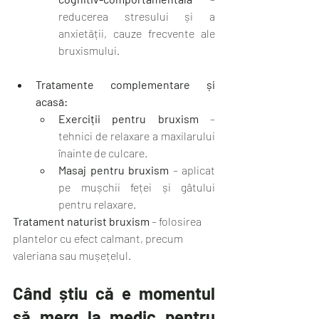
reducerea stresului și a 
anxietății, cauze frecvente ale 
bruxismului.
Tratamente complementare și 
acasă:
Exerciții pentru bruxism
 – 
tehnici de relaxare a maxilarului 
înainte de culcare.
Masaj pentru bruxism
 – aplicat 
pe mușchii feței și gâtului 
pentru relaxare.
Tratament naturist bruxism
 – folosirea 
plantelor cu efect calmant, precum 
valeriana sau mușețelul.
Când știu că e momentul 
să merg la medic pentru 