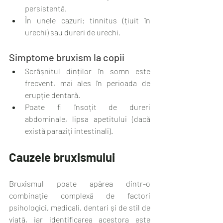
persistentă.
În unele cazuri: tinnitus (țiuit în 
urechi) sau dureri de urechi.
Simptome bruxism la copii
Scrâșnitul dinților în somn este 
frecvent, mai ales în perioada de 
erupție dentară.
Poate fi însoțit de dureri 
abdominale, lipsa apetitului (dacă 
există paraziți intestinali).
Cauzele bruxismului
Bruxismul poate apărea dintr-o 
combinație complexă de factori 
psihologici, medicali, dentari și de stil de 
viață, iar identificarea acestora este 