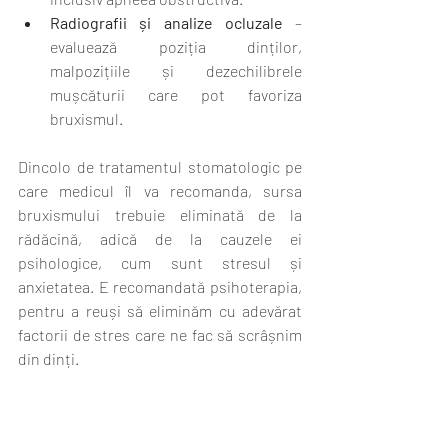
Radiografii și analize ocluzale
 – 
evaluează poziția dinților, 
malpozițiile și dezechilibrele 
mușcăturii care pot favoriza 
bruxismul.
Dincolo de tratamentul stomatologic pe 
care medicul îl va recomanda, sursa 
bruxismului trebuie eliminată de la 
rădăcină, adică de la cauzele ei 
psihologice, cum sunt stresul și 
anxietatea. E recomandată psihoterapia, 
pentru a reuși să eliminăm cu adevărat 
factorii de stres care ne fac să scrâșnim 
din dinți.