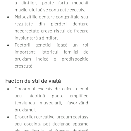
a dinților, poate forța mușchii 
maxilarului să se contracte excesiv.
Malpozițiile dentare congenitale sau 
rezultate din pierderi dentare 
necorectate cresc riscul de frecare 
involuntară a dinților.
Factorii genetici joacă un rol 
important: istoricul familial de 
bruxism indică o predispoziție 
crescută.
Factori de stil de viață
Consumul excesiv de cafea, alcool 
sau nicotină poate amplifica 
tensiunea musculară, favorizând 
bruxismul.
Drogurile recreative, precum ecstasy 
sau cocaina, pot declanșa spasme 
ale maxilarului și frecare dentară 