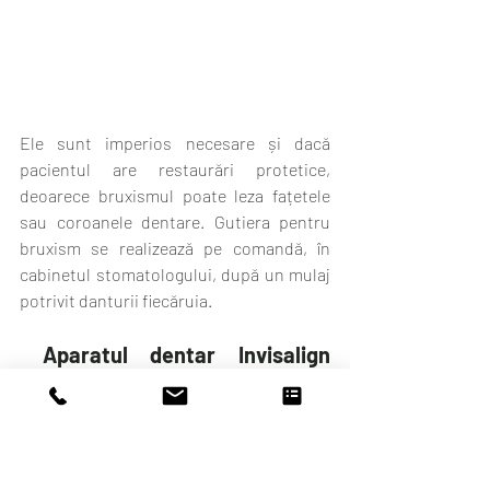
Ele sunt imperios necesare și dacă 
pacientul are restaurări protetice, 
deoarece bruxismul poate leza fațetele 
sau coroanele dentare. Gutiera pentru 
bruxism se realizează pe comandă, în 
cabinetul stomatologului, după un mulaj 
potrivit danturii fiecăruia.
Aparatul dentar Invisalign 
pentru bruxism
O altă soluție pentru bruxism o 
reprezintă tratamentul cu aparatul 
dentar Invisalign; dacă dinții tăi suferă și 