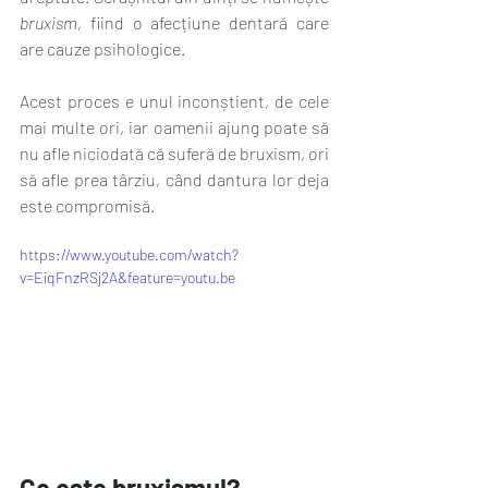
bruxism
, fiind o afecțiune dentară care 
are cauze psihologice. 
Acest proces e unul inconștient, de cele 
mai multe ori, iar oamenii ajung poate să 
nu afle niciodată că suferă de bruxism, ori 
să afle prea târziu, când dantura lor deja 
este compromisă.
https://www.youtube.com/watch?
v=EiqFnzRSj2A&feature=youtu.be
Ce este bruxismul?