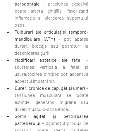
parodontale
 – presiunea excesivă 
poate afecta gingiile, favorizând 
inflamația și pierderea suportului 
osos.
Tulburări ale articulației temporo-
mandibulare (ATM)
 – pot apărea 
dureri, blocaje sau pocnituri la 
deschiderea gurii.
Modificări estetice ale feței
 – 
scurtarea verticală a feței și 
uzura/tocirea dinților pot accentua 
aspectul îmbătrânit.
Dureri cronice de cap, gât și umeri
 – 
tensiunea musculară se poate 
extinde, generând migrene sau 
dureri musculo-scheletice.
Somn agitat și perturbarea 
partenerului
 – zgomotul produs de 
scrâșnit poate afecta calitatea 