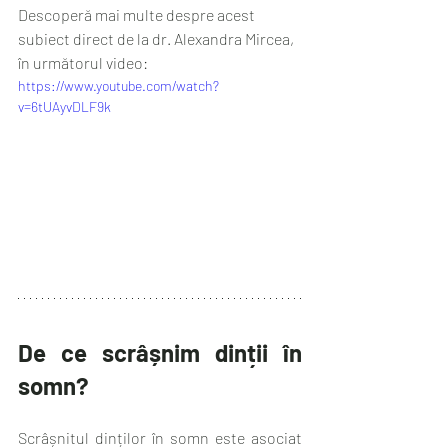
Descoperă mai multe despre acest 
subiect direct de la dr. Alexandra Mircea, 
în următorul video:
https://www.youtube.com/watch?
v=6tUAyvDLF9k
De ce scrâșnim dinții în 
somn? 
Scrâșnitul dinților în somn este asociat 