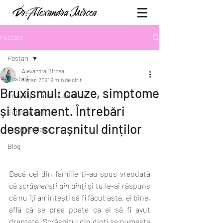
Postare
Postari
Alexandra Mircea
Postari
3 mar. 2021
9 min de citit
Bruxismul: cauze, simptome
Invisalign - aparatul dentar
și tratament. Întrebări
Estetica dentara
despre scrașnitul dinților
Parodontologie
Blog
Dacă cei din familie ți-au spus vreodată 
că 
scrâșnenști din dinți
 și tu le-ai răspuns 
că nu îți amintești să fi făcut asta, ei bine, 
află că se prea poate ca ei să fi avut 
dreptate. Scrâșnitul din dinți se numește 