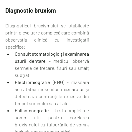
Diagnostic bruxism
Diagnosticul bruxismului se stabilește 
printr-o evaluare complexă care combină 
observația clinică cu investigații 
specifice:
Consult stomatologic și examinarea 
uzurii dentare
 – medicul observă 
semnele de frecare, fisuri sau smalț 
subțiat.
Electromiografie (EMG)
 – măsoară 
activitatea mușchilor maxilarului și 
detectează contracțiile excesive din 
timpul somnului sau al zilei.
Polisomnografie
 – test complet de 
somn util pentru corelarea 
bruxismului cu tulburările de somn, 
inclusiv apneea obstructivă.