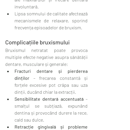
involuntară.
Lipsa somnului de calitate afectează 
mecanismele de relaxare, sporind 
frecvența episoadelor de bruxism.
Complicațiile bruxismului
Bruxismul netratat poate provoca 
multiple efecte negative asupra sănătății 
dentare, musculare și generale:
Fracturi dentare și pierderea 
dinților
 – frecarea constantă și 
forțele excesive pot crăpa sau uza 
dinții, ducând chiar la extracții.
Sensibilitate dentară accentuată
 – 
smalțul se subțiază, expunând 
dentina și provocând durere la rece, 
cald sau dulce.
Retracție gingivală și probleme 