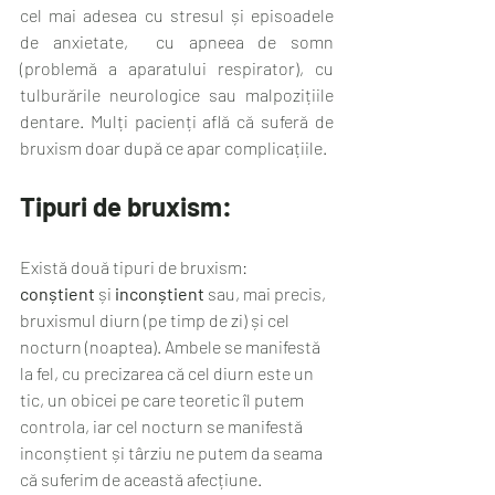
cel mai adesea cu stresul și episoadele 
de anxietate,  cu apneea de somn 
(problemă a aparatului respirator), cu 
tulburările neurologice sau malpozițiile 
dentare. Mulți pacienți află că suferă de 
bruxism doar după ce apar complicațiile.
Tipuri de bruxism:
Există două tipuri de bruxism: 
conștient
 și 
inconștient
 sau, mai precis, 
bruxismul diurn (pe timp de zi) și cel 
nocturn (noaptea). Ambele se manifestă 
la fel, cu precizarea că cel diurn este un 
tic, un obicei pe care teoretic îl putem 
controla, iar cel nocturn se manifestă 
inconștient și târziu ne putem da seama 
că suferim de această afecțiune.