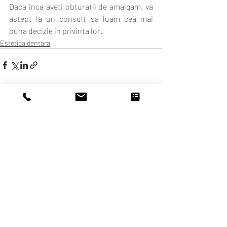
Daca inca aveti obturatii de amalgam, va 
astept la un consult sa luam cea mai 
buna decizie in privinta lor.
Estetica dentara
Postări recente
Afișează-le pe toate