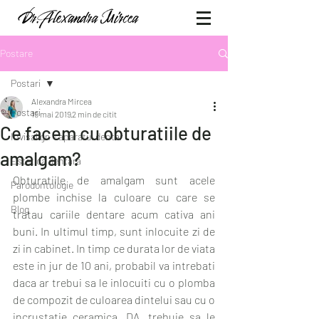
Postare
Postari
Alexandra Mircea
Postari
19 mai 2019
2 min de citit
Ce facem cu obturatiile de
Invisalign - aparatul dentar
amalgam?
Estetica dentara
Obturatiile de amalgam sunt acele 
Parodontologie
plombe inchise la culoare cu care se 
Blog
tratau cariile dentare acum cativa ani 
buni. In ultimul timp, sunt inlocuite zi de 
zi in cabinet. In timp ce durata lor de viata 
este in jur de 10 ani, probabil va intrebati 
daca ar trebui sa le inlocuiti cu o plomba 
de compozit de culoarea dintelui sau cu o 
incrustatie ceramica. DA, trebuie sa le 