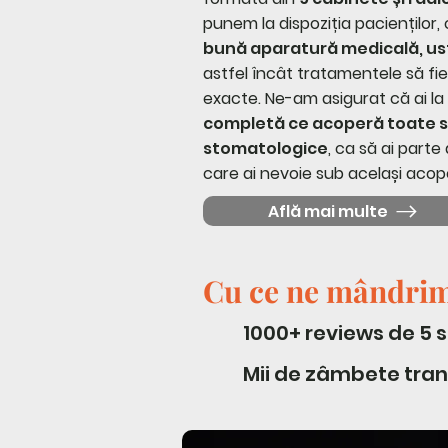
punem la dispoziția pacienților, 
bună aparatură medicală, ust
astfel încât tratamentele să fie
exacte. Ne-am asigurat că ai la 
completă ce acoperă toate sp
stomatologice
, ca să ai part
care ai nevoie sub același acope
Află mai multe
Cu ce ne mândri
1000+ reviews de 5 
Mii de zâmbete tra