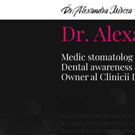
Dr. Ale
Medic stomatolog
Dental awareness
Owner al Clinicii 
Bună!
Eu sunt Alexandra Mircea. Sunt o
București, medic stomatolog și 
doresc tare mult să aduc zâmb