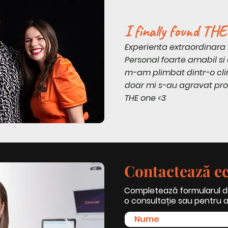
I finally found THE
Experienta extraordinara 
Personal foarte amabil si 
m-am plimbat dintr-o clin
doar mi s-au agravat prob
THE one <3
Contactează ec
Completează formularul de
o consultație sau pentru a