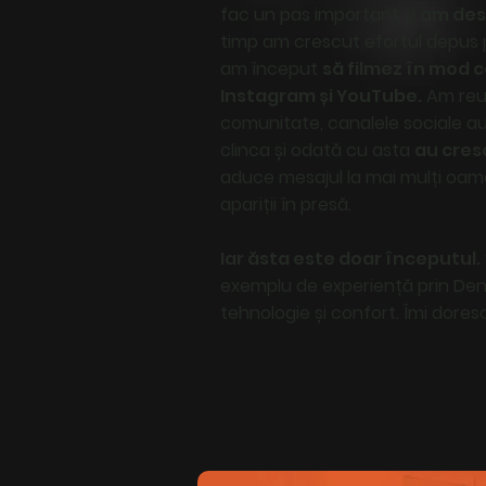
fac un pas important și
am desc
timp am crescut efortul depus 
am început
să filmez în mod c
Instagram și YouTube.
Am reuș
comunitate, canalele sociale au 
clinca și odată cu asta
au cresc
aduce mesajul la mai mulți oamen
apariții în presă.
Iar ăsta este doar începutul.
exemplu de experiență prin Dental
tehnologie și confort. Îmi dores