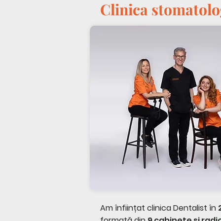
Clinica stomatolo
Am înființat clinica Dentalist în
formată din
9 cabinete și radi