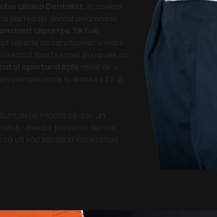
his clinica Dentalist
. În același
pe partea de dental awareness,
onstant clipuri pe TikTok,
it repede să construiesc o mare
crescut foarte rapid, în paralel cu
ut și oportunitățile
mele de a
i prin prezente la emisiuni TV și
Sunt determinată să dau un
ist - medici, personal, servicii,
c să vă văd zâmbind încrezători!