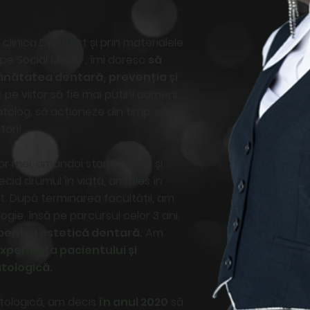
 clinica Dentalist și prin materialele
pe Social Media , îmi doresc
să
sănătatea dentară,
prevenția și
 pe viitor să fie mai puțini oameni
tolog, să acționeze din timp, să
tori!
or mei, amândoi stomatologi, și
id drumul în viață, am ales în
t. După terminarea facultății, am
ogie, însă pe parcursul celor 3 ani,
pentru estetică dentară.
Am
xperiența pacientului și
tologică.
tologică, am decis
în anul 2020
să