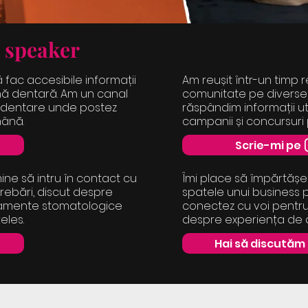
 speaker
 fac accesibile informații
Am reușit într-un timp 
nă dentară. Am un canal
comunitate pe diverse 
 dentare unde postez
răspândim informații u
mână.
campanii și concursuri
Scrie-mi pe
ine să intru în contact cu
Îmi place să împărtășes
rebări, discut despre
spatele unui business 
ratamente stomatologice
conectez cu voi pentru a 
eles.
despre experiența de a
Hai să discutăm