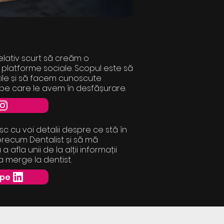
relativ scurt să creăm o
platforme sociale. Scopul este să
tile și să facem cunoscute
 pe care le avem în desfășurare.
c cu voi detalii despre ce stă în
precum Dentalist și să mă
afla unii de la alții informații
 merge la dentist.
 pe