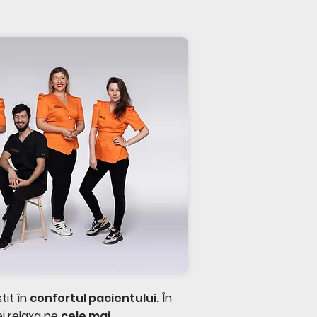
tit în
confortul pacientului.
În
ei relaxa pe
cele mai