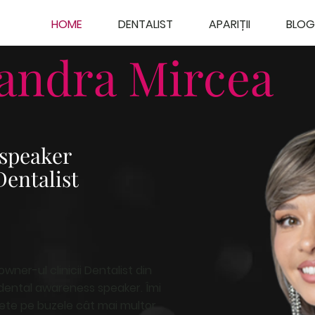
HOME
DENTALIST
APARIȚII
BLOG
xandra Mircea
 speaker
Dentalist
wner-ul clinicii Dentalist din
dental awareness speaker. Îmi
ete pe buzele cât mai multor