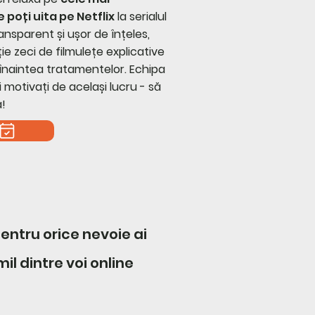
 poți uita pe Netflix
la serialul
ransparent și ușor de înțeles,
ție zeci de filmulețe explicative
 înaintea tratamentelor. Echipa
 motivați de același lucru - să
!
entru orice nevoie ai
il dintre voi online