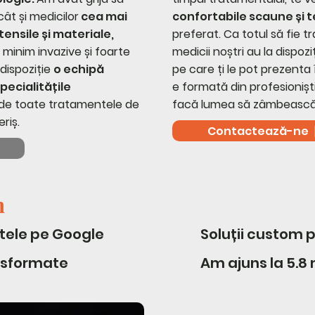
cât și medicilor
cea mai
confortabile scaune și te
ensile și materiale,
preferat. Ca totul să fie t
 minim invazive și foarte
medicii noștri au la dispozi
dispoziție
o echipă
pe care ți le pot prezenta
ecialitățile
e formată din profesioniști
e de toate tratamentele de
facă lumea să zâmbească
riș.
Contactează-ne
m
stele pe Google
Soluții custom p
nsformate
Am ajuns la 5.8 m