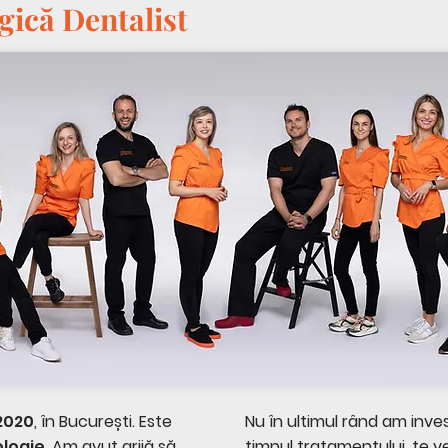
gică Dentalist
2020
, în București. Este
Nu în ultimul rând am inves
ologie.
Am avut grijă să
timpul tratamentului, te v