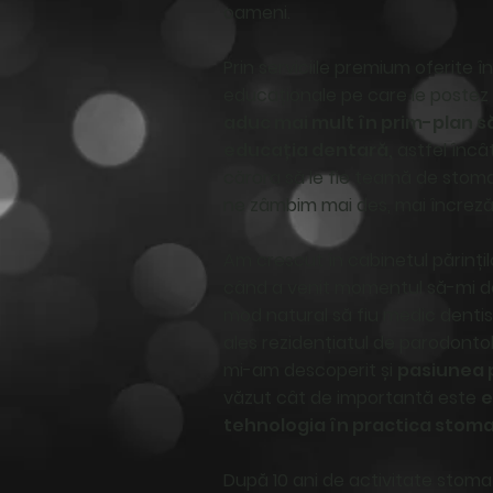
oameni.
Prin serviciile premium oferite în
educaționale pe care le postez 
aduc mai mult în prim-plan 
educația dentară,
astfel încât
cărora să le fie teamă de stoma
ne zâmbim mai des, mai încreză
Am crescut în cabinetul părințil
când a venit momentul să-mi dec
mod natural să fiu medic dentis
ales rezidențiatul de parodontol
mi-am descoperit și
pasiunea 
văzut cât de importantă este
e
tehnologia în practica stoma
După 10 ani de activitate stoma