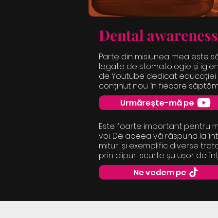
Dental awareness
Parte din misiunea mea este să
legate de stomatologie și igie
de Youtube dedicat educației
conținut nou în fiecare săptă
Urmărește-mă pe
Este foarte important pentru m
voi. De aceea vă răspund la înt
mituri și exemplific diverse t
prin clipuri scurte șu ușor de înț
Ne vedem pe